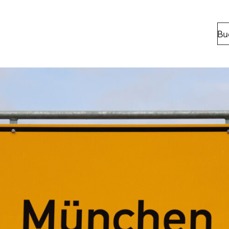
Bu
Standorte
Berlin
Bonn
Kaiserslaut
Leipzig
München