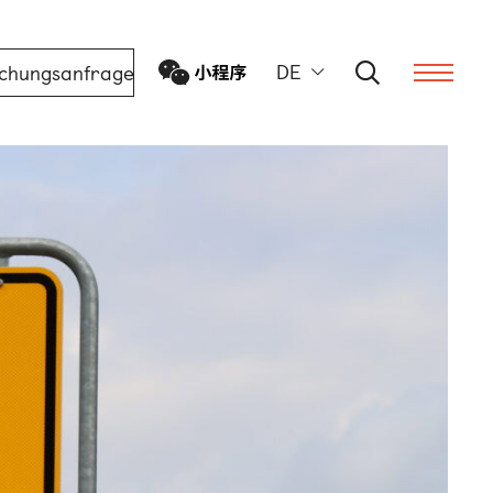
DE
chungsanfrage
ern