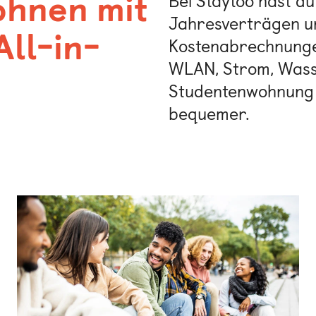
ohnen mit
Bei Staytoo hast du
Jahresverträgen un
All-in-
Kostenabrechnungen
WLAN, Strom, Wasse
Studentenwohnung fü
bequemer.