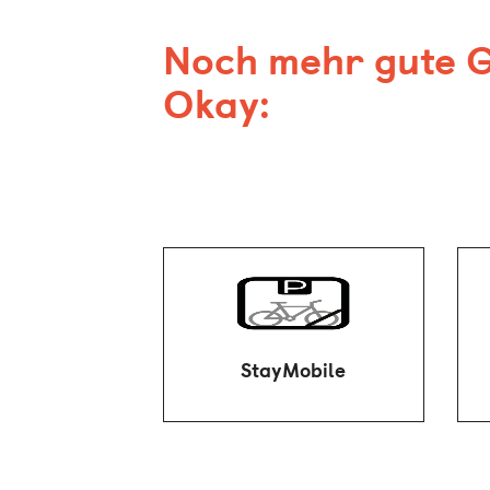
Noch mehr gute 
Okay:
Bring‘ dein Bike mit: Auf
unseren überdachten
Stellflächen kannst du es
sicher und trocken
StayMobile
abstellen.