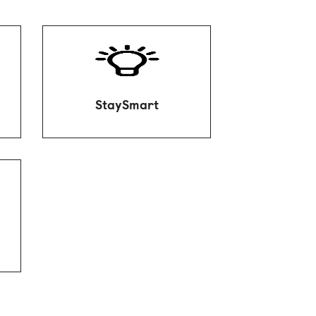
Behalte deine Kosten fest
e
im Griff, denn bei uns
wohnst du zum attraktiven
All-inklusive-Festpreis.
StaySmart
ei
m