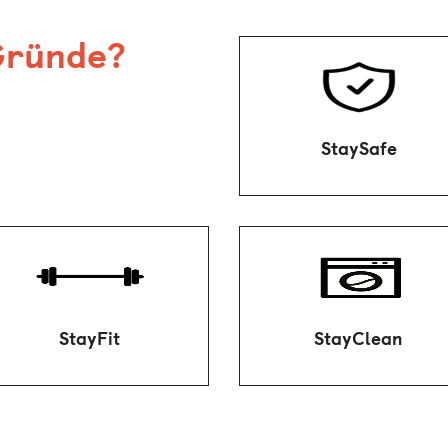
Gründe?
Bei Staytoo sorgen
moderne Schließsystem
und Videoanlagen im
öffentlichen Bereich für
StaySafe
deinen Schutz.
Schön sauber bleiben – b
Warum Geld fürs Fitness-
Staytoo findest du
Studio bezahlen? Bei uns
Waschmaschinen und
trainierst du direkt im
Trockner ganz einfach i
Haus, ohne Extrakosten.
StayFit
StayClean
Haus.