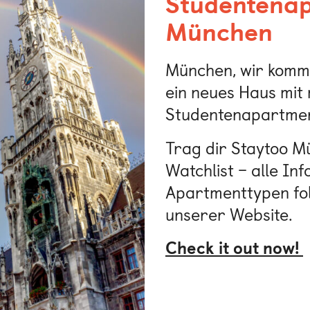
Studentenap
München
München, wir komme
ein neues Haus mi
Studentenapartment
Trag dir Staytoo Mü
Watchlist – alle In
Apartmenttypen fol
unserer Website.
Check it out now!