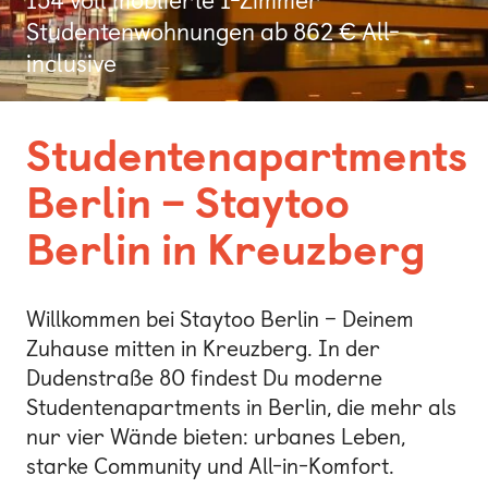
Bonn
Studentenwohnungen ab 862 € All-
inclusive
Kaiserslautern
Leipzig
Studentenapartments
München
Berlin – Staytoo
Nürnberg
Berlin in Kreuzberg
Willkommen bei Staytoo Berlin – Deinem
Zuhause mitten in Kreuzberg. In der
Dudenstraße 80 findest Du moderne
Studentenapartments in Berlin, die mehr als
nur vier Wände bieten: urbanes Leben,
starke Community und All-in-Komfort.