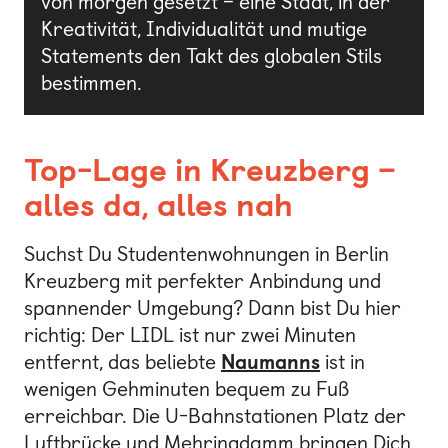
von morgen gesetzt – eine Stadt, in der
Kreativität, Individualität und mutige
Statements den Takt des globalen Stils
bestimmen.
Top-Lage in Kreuzberg –
alles da, alles nah
Suchst Du Studentenwohnungen in Berlin
Kreuzberg mit perfekter Anbindung und
spannender Umgebung? Dann bist Du hier
richtig: Der LIDL ist nur zwei Minuten
entfernt, das beliebte
Naumanns
ist in
wenigen Gehminuten bequem zu Fuß
erreichbar. Die U-Bahnstationen Platz der
Luftbrücke und Mehringdamm bringen Dich