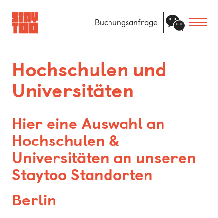
Buchungsanfrage
Apartments
Hochschulen und
Universitäten
Community
Journal
Hier eine Auswahl an
FAQ
Hochschulen &
Universitäten an unseren
Kontakt
Staytoo Standorten
Standorte
Berlin
Berlin