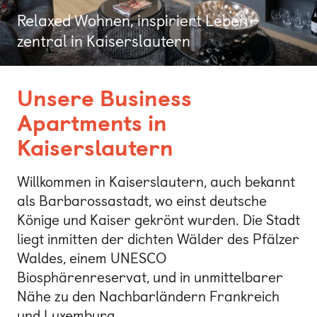
Bonn
Relaxed Wohnen, inspiriert Leben –
zentral in Kaiserslautern
Kaiserslautern
Leipzig
Unsere Business
München
Apartments in
Nürnberg
Kaiserslautern
Willkommen in Kaiserslautern, auch bekannt
als Barbarossastadt, wo einst deutsche
Könige und Kaiser gekrönt wurden. Die Stadt
liegt inmitten der dichten Wälder des Pfälzer
Waldes, einem UNESCO
Biosphärenreservat, und in unmittelbarer
Nähe zu den Nachbarländern Frankreich
und Luxemburg.