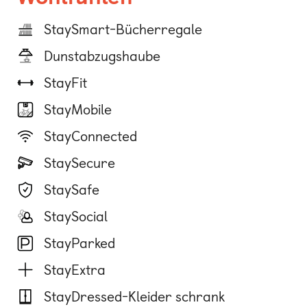
StaySmart-Bücherregale
Dunstabzugshaube
StayFit
StayMobile
StayConnected
StaySecure
StaySafe
StaySocial
StayParked
StayExtra
StayDressed-Kleider schrank