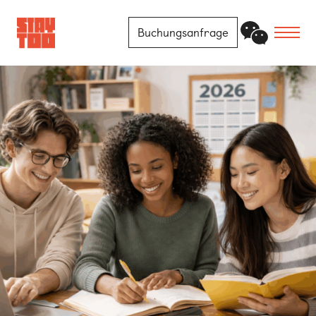
Buchungsanfrage
Apartments
Community
Journal
FAQ
Kontakt
Standorte
Berlin