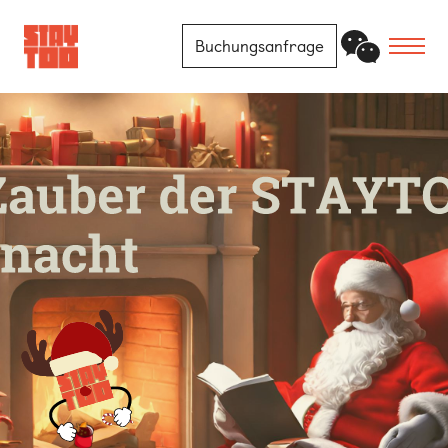
Buchungsanfrage
Apartments
Community
Journal
FAQ
Kontakt
Standorte
Berlin