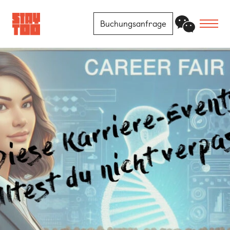
Buchungsanfrage
Apartments
Community
Journal
FAQ
Kontakt
Standorte
Berlin