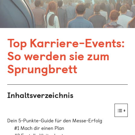
Bonn
Kaiserslautern
Leipzig
Top Karriere-Events:
München
So werden sie zum
Nürnberg
Sprungbrett
Inhaltsverzeichnis
Dein 5-Punkte-Guide für den Messe-Erfolg
#1 Mach dir einen Plan