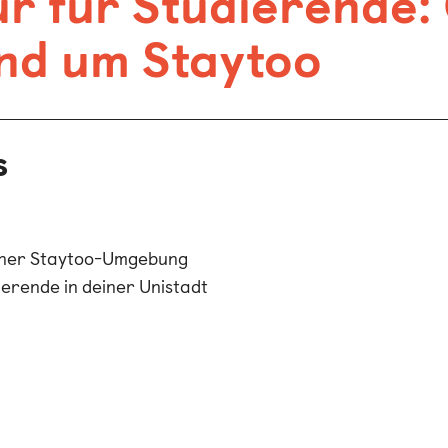
ur für Studierende:
nd um Staytoo
s
einer Staytoo-Umgebung
erende in deiner Unistadt