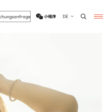
DE
chungsanfrage
ern