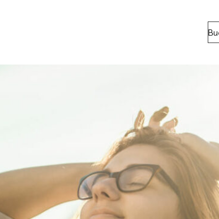
Bu
Standorte
Berlin
Bonn
Kaiserslaut
Leipzig
München