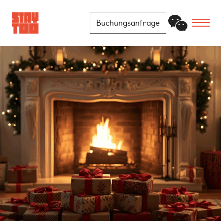
Buchungsanfrage
Apartments
Community
Journal
FAQ
Kontakt
Standorte
Berlin