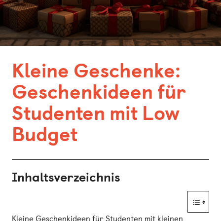
Bonn
Kaiserslautern
Leipzig
Kleine Geschenke:
München
Geschenkideen für
Nürnberg
Studenten mit Low
Budget
Inhaltsverzeichnis
Kleine Geschenkideen für Studenten mit kleinen