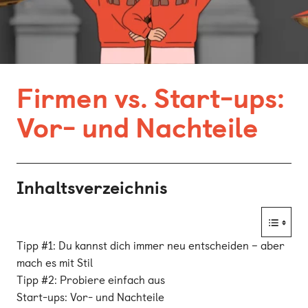
Bonn
Kaiserslautern
Leipzig
Firmen vs. Start-ups:
München
Vor- und Nachteile
Nürnberg
Inhaltsverzeichnis
Tipp #1: Du kannst dich immer neu entscheiden – aber
mach es mit Stil
Tipp #2: Probiere einfach aus
Start-ups: Vor- und Nachteile