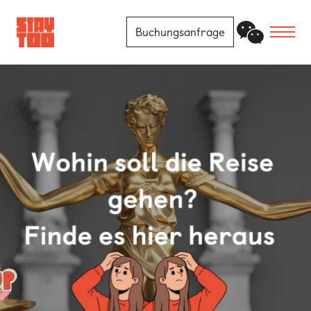
Buchungsanfrage
Apartments
Community
Journal
FAQ
Kontakt
Standorte
Berlin