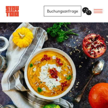
Buchungsanfrage
Apartments
Community
Journal
FAQ
Kontakt
Standorte
Berlin