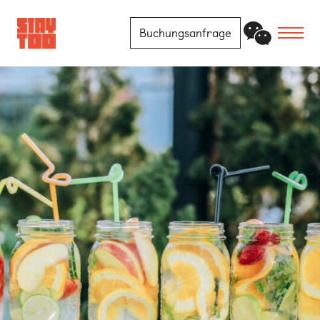
Buchungsanfrage
Apartments
Community
Journal
FAQ
Kontakt
Standorte
Berlin