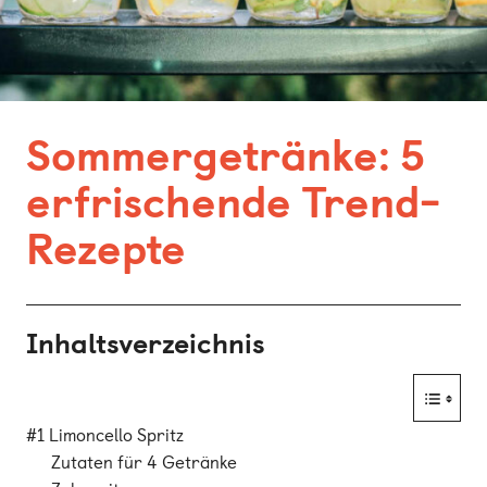
Bonn
Kaiserslautern
Leipzig
Sommergetränke: 5
München
erfrischende Trend-
Nürnberg
Rezepte
Inhaltsverzeichnis
#1 Limoncello Spritz
Zutaten für 4 Getränke