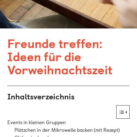
Bonn
Kaiserslautern
Leipzig
Freunde treffen:
München
Ideen für die
Nürnberg
Vorweihnachtszeit
Inhaltsverzeichnis
Events in kleinen Gruppen
Plätzchen in der Mikrowelle backen (mit Rezept)