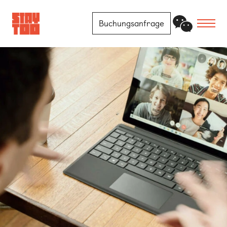
Buchungsanfrage
Apartments
Community
Journal
FAQ
Kontakt
Standorte
Berlin