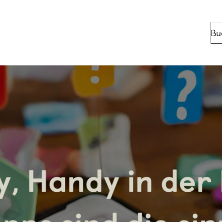
Bu
Standorte
Berlin
Bonn
Kaiserslaut
Leipzig
München