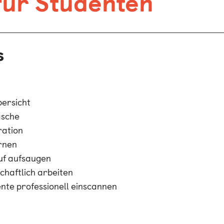
 für Studenten
s
bersicht
asche
ration
ernen
auf aufsaugen
chaftlich arbeiten
nte professionell einscannen