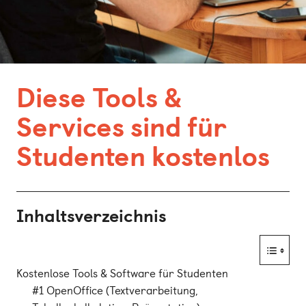
Bonn
Kaiserslautern
Leipzig
Diese Tools &
München
Services sind für
Nürnberg
Studenten kostenlos
Inhaltsverzeichnis
Kostenlose Tools & Software für Studenten
#1 OpenOffice (Textverarbeitung,