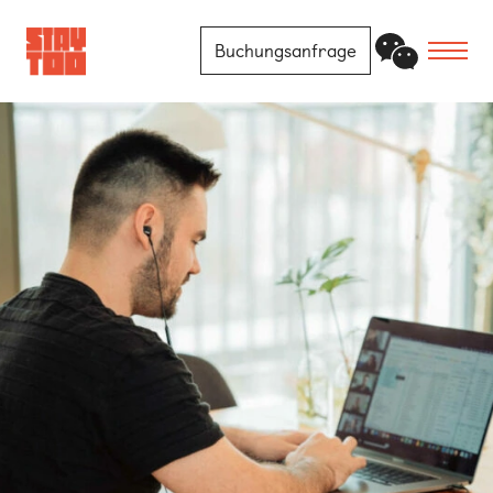
Buchungsanfrage
Apartments
Community
Journal
FAQ
Kontakt
Standorte
Berlin