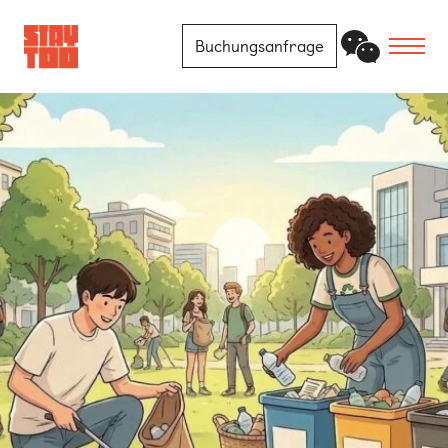
Buchungsanfrage
Apartments
Community
Journal
FAQ
Kontakt
Standorte
Berlin