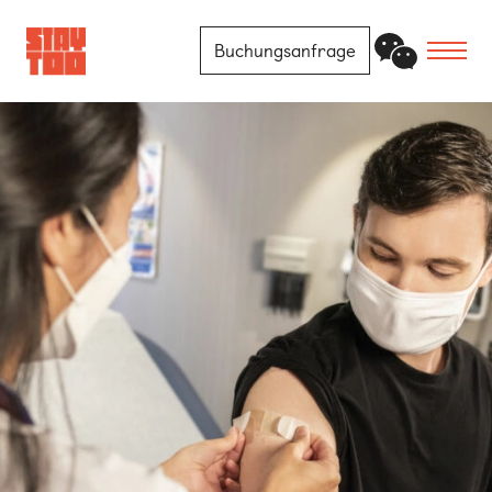
Buchungsanfrage
Apartments
Community
Journal
FAQ
Kontakt
Standorte
Berlin